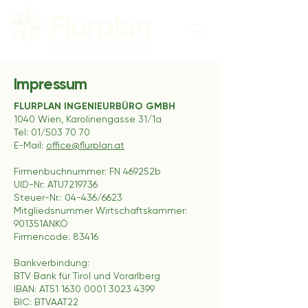
Impressum
FLURPLAN INGENIEURBÜRO GMBH
1040 Wien, Karolinengasse 31/1a
Tel: 01/503 70 70
E-Mail:
office@flurplan.at
Firmenbuchnummer: FN 469252b
UID-Nr: ATU7219736
Steuer-Nr.: 04-436/6623
Mitgliedsnummer Wirtschaftskammer:
901351ANKÖ
Firmencode: 83416
Bankverbindung:
BTV Bank für Tirol und Vorarlberg
IBAN: AT51
1630 0001 3023 4399
BIC: BTVAAT22